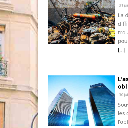
31 ju
La 
diff
trou
pour
[…]
L’a
obl
30 ju
Sou
les 
l’ob