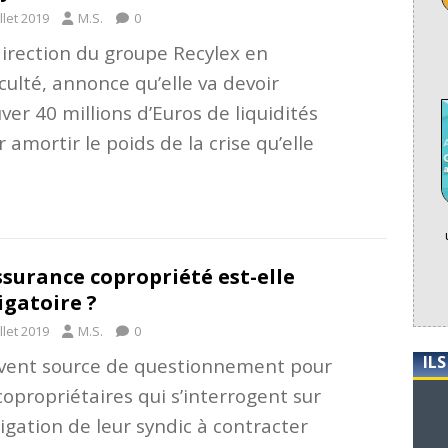
illet 2019
M.S.
0
direction du groupe Recylex en
iculté, annonce qu’elle va devoir
ver 40 millions d’Euros de liquidités
 amortir le poids de la crise qu’elle
ssurance copropriété est-elle
igatoire ?
illet 2019
M.S.
0
IL
vent source de questionnement pour
copropriétaires qui s’interrogent sur
ligation de leur syndic à contracter