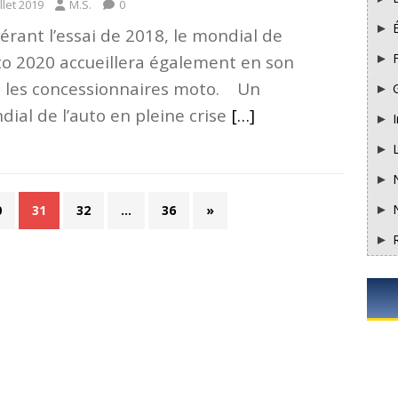
illet 2019
M.S.
0
érant l’essai de 2018, le mondial de
F
uto 2020 accueillera également en son
n les concessionnaires moto. Un
ial de l’auto en pleine crise
[…]
I
0
31
32
…
36
»