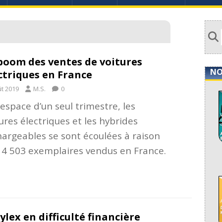
boom des ventes de voitures
NO
ctriques en France
ût 2019
M.S.
0
’espace d’un seul trimestre, les
ures électriques et les hybrides
hargeables se sont écoulées à raison
14 503 exemplaires vendus en France.
]
ylex en difficulté financière