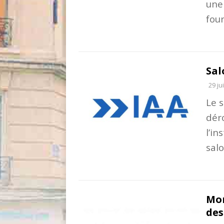
une 
fou
Sal
29 ju
Le 
dér
l’in
salo
Mon
des