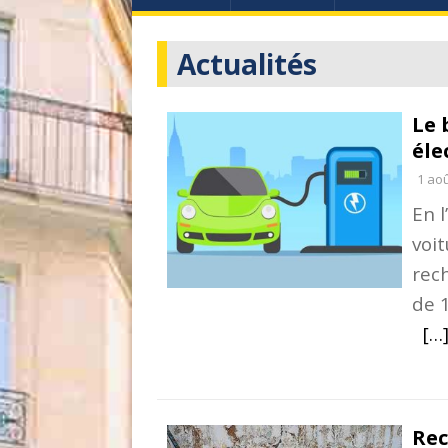
Actualités
Le 
éle
1 ao
En l
voit
rec
de 
[…
Rec