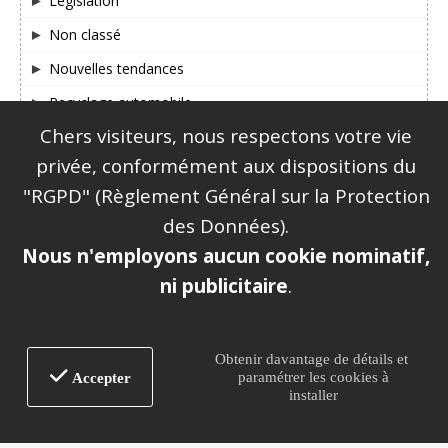
Législation
Non classé
Nouvelles tendances
Recyclage automobile
Chers visiteurs, nous respectons votre vie
SUIVEZ-NOUS SUR FACEBOOK & TWITTER !
privée, conformément aux dispositions du
"RGPD" (Règlement Général sur la Protection
des Données).
Nous n'employons aucun cookie nominatif,
ni publicitaire
.
|
Mentions légales
Plan du site
Obtenir davantage de détails et
paramétrer les cookies à
Accepter
installer
Alexandre Dubost Assurances® - Immatriculé à
l'Orias, sous le numéro : 12 067 354