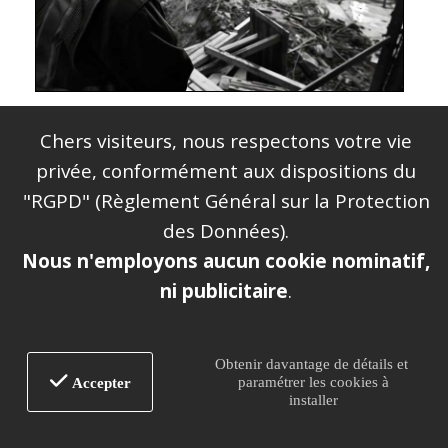
Quels dommages sont pris
Chers visiteurs, nous respectons votre vie
en charge par cette
privée, conformément aux dispositions du
assurance ?
"RGPD" (Règlement Général sur la Protection
des Données).
Nous n'employons aucun cookie nominatif,
L’
assurance décennale
gros œuvre
ni publicitaire
.
protège les entreprises de construction
contre des sinistres majeurs pouvant
affecter la solidité et l’utilisation des
Obtenir davantage de détails et
paramétrer les cookies à
Accepter
ouvrages. Cette garantie s’applique
installer
exclusivement aux dommages