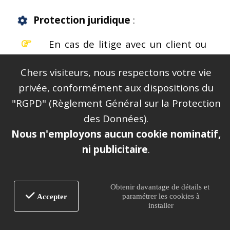
Protection juridique
:
En cas de litige avec un client ou
un fournisseur, cette option
Chers visiteurs, nous respectons votre vie
facilite l’accès à une assistance
privée, conformément aux dispositions du
juridique.
"RGPD" (Règlement Général sur la Protection
des Données).
Assurance des équipements et
Nous n'employons aucun cookie nominatif,
engins
:
ni publicitaire
.
Indispensable si vous utilisez des
outils coûteux ou des engins de
Obtenir davantage de détails et
levage pour vos chantiers.
paramétrer les cookies à
Accepter
installer
Ces garanties complémentaires vous