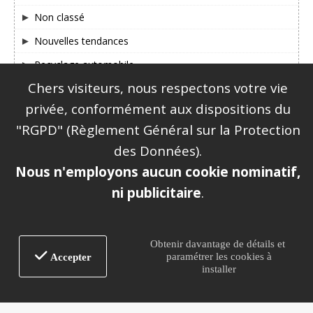
Non classé
Nouvelles tendances
Recyclage automobile
Chers visiteurs, nous respectons votre vie
SUIVEZ-NOUS SUR FACEBOOK & TWITTER !
privée, conformément aux dispositions du
"RGPD" (Règlement Général sur la Protection
des Données).
Nous n'employons aucun cookie nominatif,
ni publicitaire
.
|
Mentions légales
Plan du site
Obtenir davantage de détails et
paramétrer les cookies à
Accepter
installer
Alexandre Dubost Assurances® - Immatriculé à
l'Orias, sous le numéro : 12 067 354
www.orias.fr