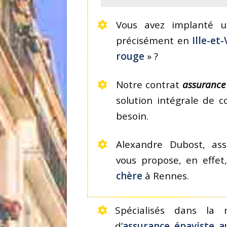
Vous avez implanté 
précisément en
Ille-et-
rouge
» ?
Notre contrat
assurance
solution intégrale de 
besoin.
Alexandre Dubost, ass
vous propose, en effe
chère
à Rennes.
Spécialisés dans la 
d’
assurance épaviste a