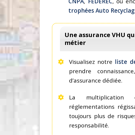
CNPA
,
FEDEREC
, ou en
trophées Auto Recyclag
Une assurance VHU qui 
métier
Visualisez notre
liste 
prendre connaissanc
d’assurance dédiée.
La multiplicatio
réglementations régissa
toujours plus de risqu
responsabilité.