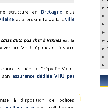
une structure en
Bretagne
plus
F
Vilaine
et à proximité de la «
ville
I
 casse auto pas cher à Rennes
est la
couverture VHU répondant à votre
urance située à Crépy-En-Valois
t, son
assurance dédiée VHU pas
mise à disposition de polices
u meilleur prix
nous collaborons