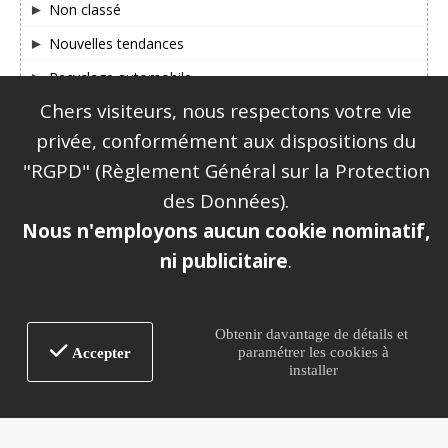
Non classé
Nouvelles tendances
Recyclage automobile
Chers visiteurs, nous respectons votre vie
SUIVEZ-NOUS SUR FACEBOOK & TWITTER !
privée, conformément aux dispositions du
"RGPD" (Règlement Général sur la Protection
des Données).
Nous n'employons aucun cookie nominatif,
ni publicitaire
.
|
Mentions légales
Plan du site
Obtenir davantage de détails et
paramétrer les cookies à
Accepter
installer
Alexandre Dubost Assurances® - Immatriculé à
l'Orias, sous le numéro : 12 067 354
www.orias.fr