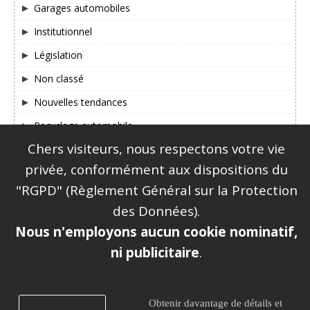
Garages automobiles
Institutionnel
Législation
Non classé
Nouvelles tendances
Recyclage automobile
Chers visiteurs, nous respectons votre vie
SUIVEZ-NOUS SUR FACEBOOK & TWITTER !
privée, conformément aux dispositions du
"RGPD" (Règlement Général sur la Protection
des Données).
Nous n'employons aucun cookie nominatif,
ni publicitaire
.
|
Mentions légales
Plan du site
Obtenir davantage de détails et