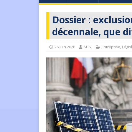
Dossier : exclusi
décennale, que dit
26 juin 2026
M. S.
Entreprise
,
Légis