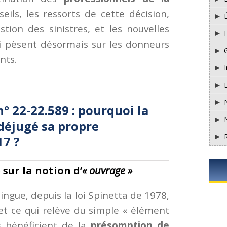
eils, les ressorts de cette décision,
tion des sinistres, et les nouvelles
F
i pèsent désormais sur les donneurs
nts.
I
n° 22-22.589 : pourquoi la
 déjugé sa propre
17 ?
sur la notion d’
« ouvrage »
tingue, depuis la loi Spinetta de 1978,
 et ce qui relève du simple « élément
s bénéficient de la
présomption de