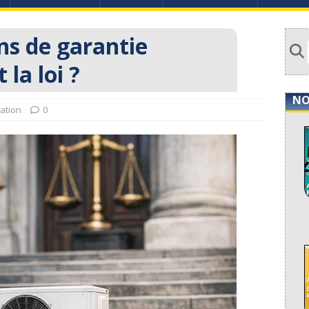
ons de garantie
 la loi ?
NO
lation
0