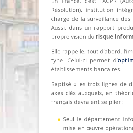
En France, c’est l’ACPR (Aut
Résolution), institution int
charge de la surveillance des
Aussi, dans un rapport produ
propre vision du
risque infor
Elle rappelle, tout d’abord, l
type. Celui-ci permet d’
optim
établissements bancaires.
Baptisé « les trois lignes de 
axes clés auxquels, en théori
français devraient se plier :
Seul le département info
mise en œuvre opérationn