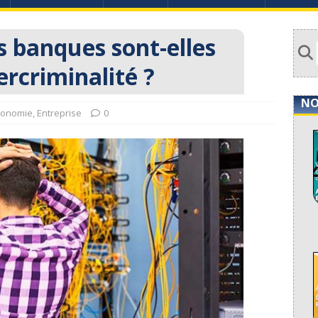
es banques sont-elles
ercriminalité ?
NO
conomie
,
Entreprise
0