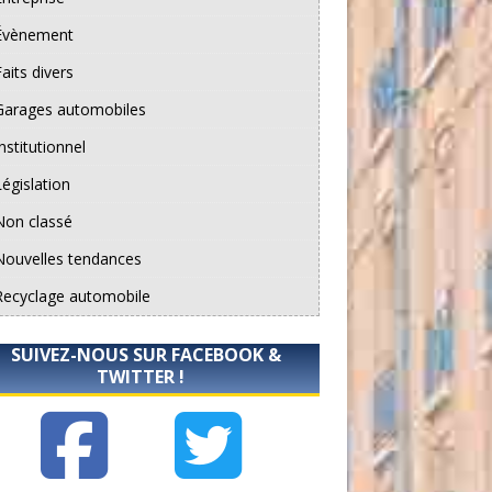
Évènement
aits divers
Garages automobiles
nstitutionnel
Législation
Non classé
Nouvelles tendances
Recyclage automobile
SUIVEZ-NOUS SUR FACEBOOK &
TWITTER !